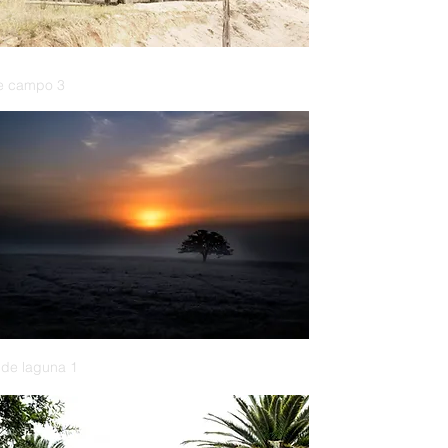
e campo 3
 de laguna 1