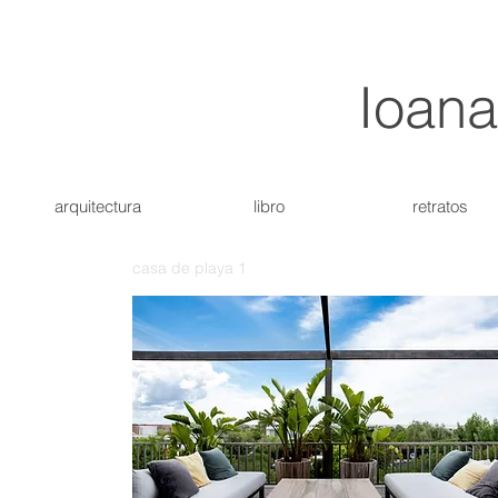
Ioan
arquitectura
libro
retratos
casa de playa 1