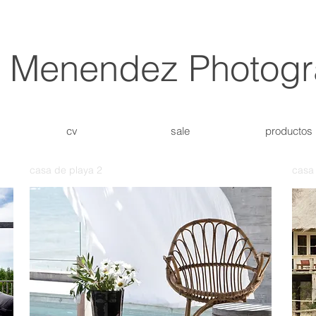
a Menendez Photog
cv
sale
productos
casa de playa 2
casa