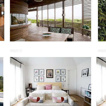
depto 2
dept