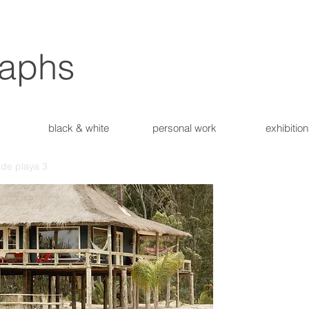
raphs
black & white
personal work
exhibitio
 de playa 3